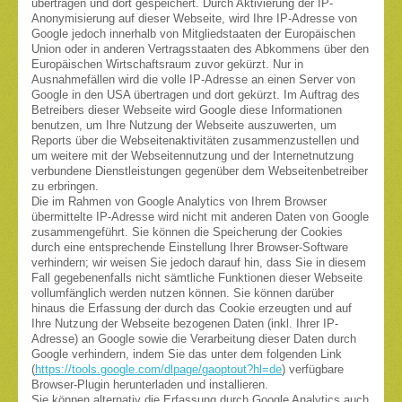
übertragen und dort gespeichert. Durch Aktivierung der IP-
Anonymisierung auf dieser Webseite, wird Ihre IP-Adresse von
Google jedoch innerhalb von Mitgliedstaaten der Europäischen
Union oder in anderen Vertragsstaaten des Abkommens über den
Europäischen Wirtschaftsraum zuvor gekürzt. Nur in
Ausnahmefällen wird die volle IP-Adresse an einen Server von
Google in den USA übertragen und dort gekürzt. Im Auftrag des
Betreibers dieser Webseite wird Google diese Informationen
benutzen, um Ihre Nutzung der Webseite auszuwerten, um
Reports über die Webseitenaktivitäten zusammenzustellen und
um weitere mit der Webseitennutzung und der Internetnutzung
verbundene Dienstleistungen gegenüber dem Webseitenbetreiber
zu erbringen.
Die im Rahmen von Google Analytics von Ihrem Browser
übermittelte IP-Adresse wird nicht mit anderen Daten von Google
zusammengeführt. Sie können die Speicherung der Cookies
durch eine entsprechende Einstellung Ihrer Browser-Software
verhindern; wir weisen Sie jedoch darauf hin, dass Sie in diesem
Fall gegebenenfalls nicht sämtliche Funktionen dieser Webseite
vollumfänglich werden nutzen können. Sie können darüber
hinaus die Erfassung der durch das Cookie erzeugten und auf
Ihre Nutzung der Webseite bezogenen Daten (inkl. Ihrer IP-
Adresse) an Google sowie die Verarbeitung dieser Daten durch
Google verhindern, indem Sie das unter dem folgenden Link
(
https://tools.google.com/dlpage/gaoptout?hl=de
) verfügbare
Browser-Plugin herunterladen und installieren.
Sie können alternativ die Erfassung durch Google Analytics auch